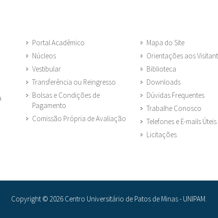
Portal Acadêmico
Mapa do Site
Núcleos
Orientações aos Visitan
Vestibular
Biblioteca
Transferência ou Reingresso
Downloads
Bolsas e Condições de
Dúvidas Frequentes
a
Pagamento
Trabalhe Conosco
Comissão Própria de Avaliação
Telefones e E-mails Úteis
Licitações
Copyright © 2026 Centro Universitário de Patos de Minas - UNIPAM.