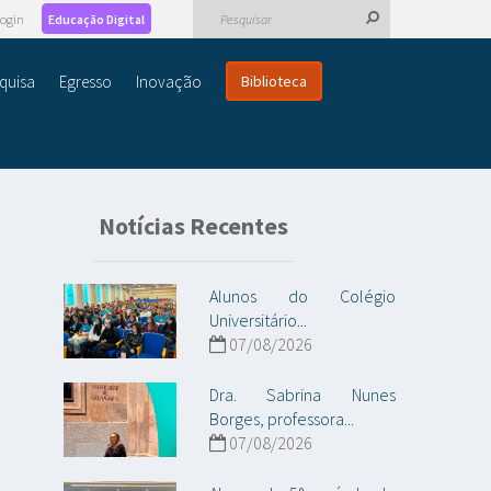
ogin
Educação Digital
quisa
Egresso
Inovação
Biblioteca
Notícias Recentes
Alunos do Colégio
Universitário...
07/08/2026
Dra. Sabrina Nunes
Borges, professora...
07/08/2026