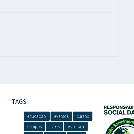
TAGS
educação
eventos
cursos
campus
livros
estrutura