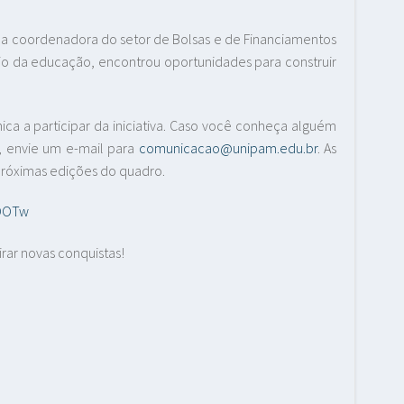
 da coordenadora do setor de Bolsas e de Financiamentos
eio da educação, encontrou oportunidades para construir
ca a participar da iniciativa. Caso você conheça alguém
, envie um e-mail para
comunicacao@unipam.edu.br
. As
 próximas edições do quadro.
oOOTw
irar novas conquistas!