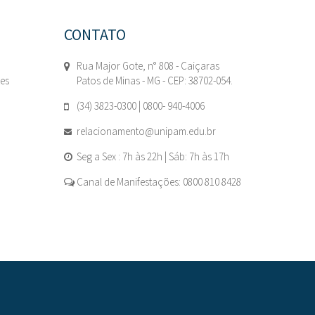
CONTATO
Rua Major Gote, n° 808 - Caiçaras
tes
Patos de Minas - MG - CEP: 38702-054.
(34) 3823-0300 | 0800- 940-4006
relacionamento@unipam.edu.br
Seg a Sex : 7h às 22h | Sáb: 7h às 17h
Canal de Manifestações: 0800 810 8428