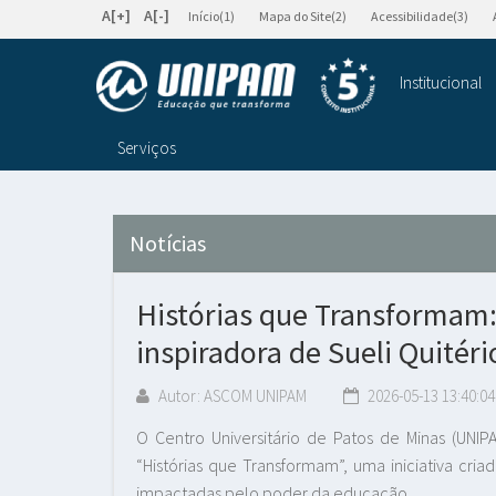
A[+]
A[-]
Início(1)
Mapa do Site(2)
Acessibilidade(3)
Institucional
Serviços
Notícias
Histórias que Transformam:
inspiradora de Sueli Quitéri
Autor: ASCOM UNIPAM
2026-05-13 13:40:04
O Centro Universitário de Patos de Minas (UNIPA
“Histórias que Transformam”, uma iniciativa cri
impactadas pelo poder da educação.