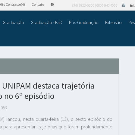
Alto Contraste(4)
Contato
(34) 3823-0300 | 0800 940 4006
L
Graduação
Graduação - EaD
Pós-Graduação
Extensão
Pes
 UNIPAM destaca trajetória
o no 6º episódio
.053
M) lançou, nesta quarta-feira (13), o sexto episódio do
ada para apresentar trajetórias que foram profundamente