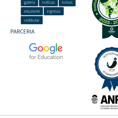
galeria
notícias
bolsas
estudante
ingresso
vestibular
PARCERIA