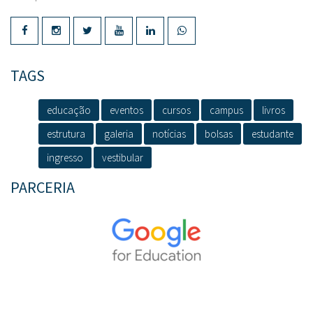
TAGS
educação
eventos
cursos
campus
livros
estrutura
galeria
notícias
bolsas
estudante
ingresso
vestibular
PARCERIA