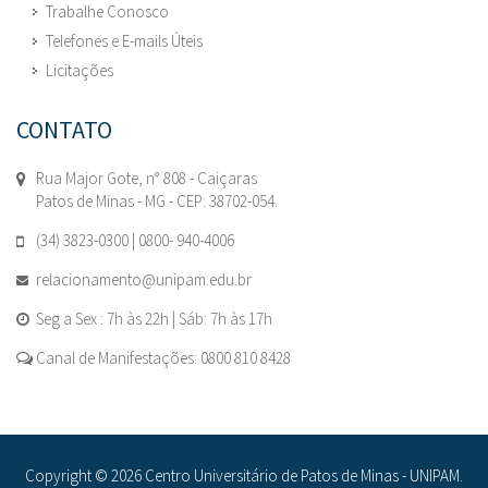
Trabalhe Conosco
Telefones e E-mails Úteis
Licitações
CONTATO
Rua Major Gote, n° 808 - Caiçaras
Patos de Minas - MG - CEP: 38702-054.
(34) 3823-0300 | 0800- 940-4006
relacionamento@unipam.edu.br
Seg a Sex : 7h às 22h | Sáb: 7h às 17h
Canal de Manifestações: 0800 810 8428
Copyright © 2026 Centro Universitário de Patos de Minas - UNIPAM.