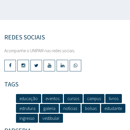
REDES SOCIAIS
Acompanhe o UNIPAM nas redes sociais.
TAGS
educação
eventos
cursos
campus
livros
estrutura
galeria
notícias
bolsas
estudante
ingresso
vestibular