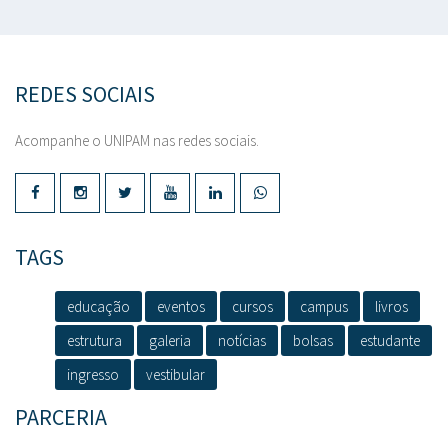
REDES SOCIAIS
Acompanhe o UNIPAM nas redes sociais.
TAGS
educação
eventos
cursos
campus
livros
estrutura
galeria
notícias
bolsas
estudante
ingresso
vestibular
PARCERIA