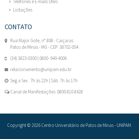
Telefones e E-mails Úteis
Licitações
CONTATO
Rua Major Gote, n° 808 - Caiçaras
Patos de Minas - MG - CEP: 38702-054.
(34) 3823-0300 | 0800- 940-4006
relacionamento@unipam.edu.br
Seg a Sex : 7h às 22h | Sáb: 7h às 17h
Canal de Manifestações: 0800 810 8428
Copyright © 2026 Centro Universitário de Patos de Minas - UNIPAM.