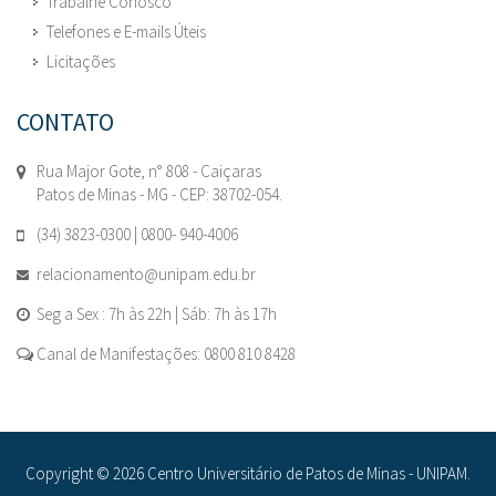
Trabalhe Conosco
Telefones e E-mails Úteis
Licitações
CONTATO
Rua Major Gote, n° 808 - Caiçaras
Patos de Minas - MG - CEP: 38702-054.
(34) 3823-0300 | 0800- 940-4006
relacionamento@unipam.edu.br
Seg a Sex : 7h às 22h | Sáb: 7h às 17h
Canal de Manifestações: 0800 810 8428
Copyright © 2026 Centro Universitário de Patos de Minas - UNIPAM.