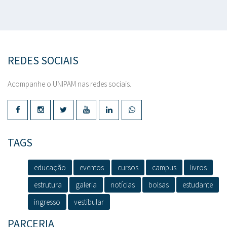
REDES SOCIAIS
Acompanhe o UNIPAM nas redes sociais.
TAGS
educação
eventos
cursos
campus
livros
estrutura
galeria
notícias
bolsas
estudante
ingresso
vestibular
PARCERIA