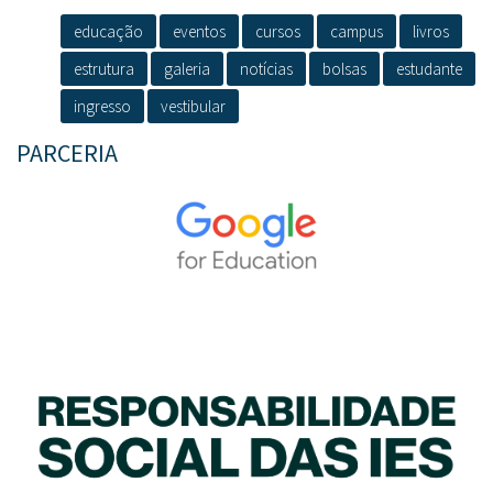
educação
eventos
cursos
campus
livros
estrutura
galeria
notícias
bolsas
estudante
ingresso
vestibular
PARCERIA