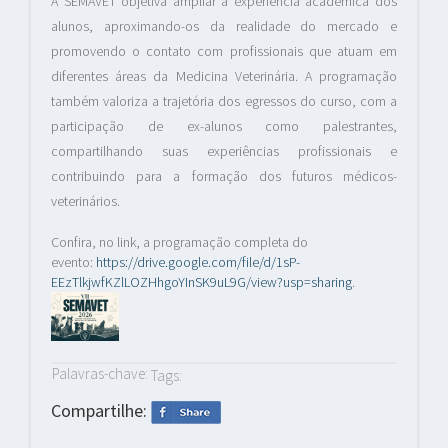
A SEMAVET objetiva ampliar a experiência acadêmica dos
alunos, aproximando-os da realidade do mercado e
promovendo o contato com profissionais que atuam em
diferentes áreas da Medicina Veterinária. A programação
também valoriza a trajetória dos egressos do curso, com a
participação de ex-alunos como palestrantes,
compartilhando suas experiências profissionais e
contribuindo para a formação dos futuros médicos-
veterinários.
Confira, no link, a programação completa do
evento:
https://drive.google.com/file/d/1sP-
EEzTlkjwfKZlLOZHhgoYInSK9uL9G/view?usp=sharing
.
Palavras-chave:
Tags:
Compartilhe: