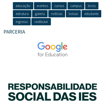
educação
eventos
cursos
campus
livros
estrutura
galeria
notícias
bolsas
estudante
ingresso
vestibular
PARCERIA