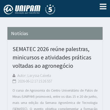
Notícias
SEMATEC 2026 reúne palestras,
minicursos e atividades práticas
voltadas ao agronegócio
Autor: Laryssa Caixeta
2026-06-12 17:15:26.557
O curso de Agronomia do Centro Universitário de Patos de
Minas (UNIPAM) promoverá, entre os dias 15 e 20 de junho,
mais uma edição da Semana Agronômica de Tecnologia
(SEMATEC). O evento objetiva complementar a formação