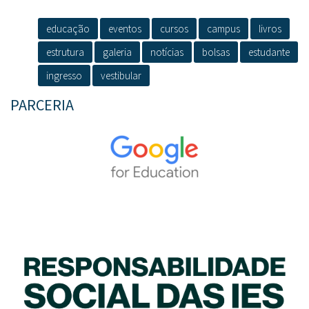
educação
eventos
cursos
campus
livros
estrutura
galeria
notícias
bolsas
estudante
ingresso
vestibular
PARCERIA