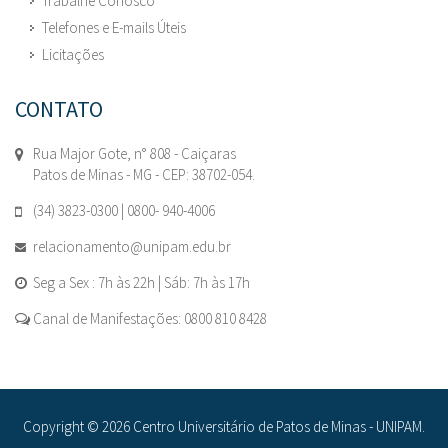
Trabalhe Conosco
Telefones e E-mails Úteis
Licitações
CONTATO
Rua Major Gote, n° 808 - Caiçaras
Patos de Minas - MG - CEP: 38702-054.
(34) 3823-0300 | 0800- 940-4006
relacionamento@unipam.edu.br
Seg a Sex : 7h às 22h | Sáb: 7h às 17h
Canal de Manifestações: 0800 810 8428
Copyright © 2026 Centro Universitário de Patos de Minas - UNIPAM.