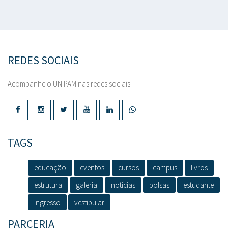
REDES SOCIAIS
Acompanhe o UNIPAM nas redes sociais.
TAGS
educação
eventos
cursos
campus
livros
estrutura
galeria
notícias
bolsas
estudante
ingresso
vestibular
PARCERIA