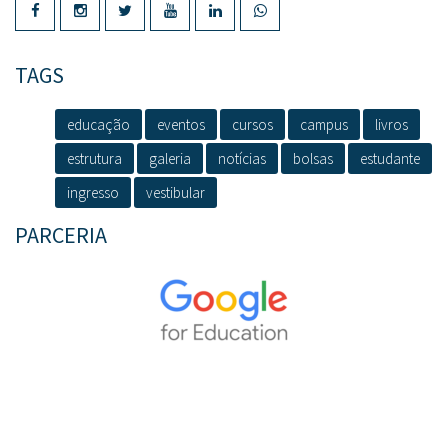
TAGS
educação
eventos
cursos
campus
livros
estrutura
galeria
notícias
bolsas
estudante
ingresso
vestibular
PARCERIA