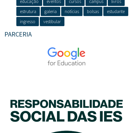
educação
eventos
cursos
campus
livros
estrutura
galeria
notícias
bolsas
estudante
ingresso
vestibular
PARCERIA