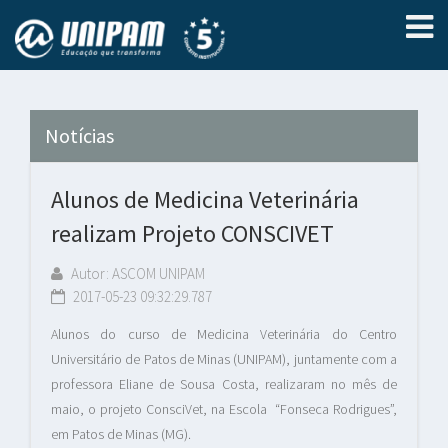
Notícias
Alunos de Medicina Veterinária
realizam Projeto CONSCIVET
Autor: ASCOM UNIPAM
2017-05-23 09:32:29.787
Alunos do curso de Medicina Veterinária do Centro
Universitário de Patos de Minas (UNIPAM), juntamente com a
professora Eliane de Sousa Costa, realizaram no mês de
maio, o projeto ConsciVet, na Escola “Fonseca Rodrigues”,
em Patos de Minas (MG).