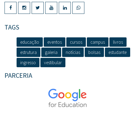
TAGS
educação
eventos
cursos
campus
livros
estrutura
galeria
notícias
bolsas
estudante
ingresso
vestibular
PARCERIA