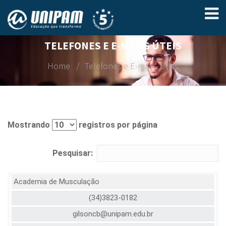
TELEFONES E E-MAILS ÚTEIS
Home
Telefones e E-mails Úteis
Mostrando
registros por página
Pesquisar:
Academia de Musculação
(34)3823-0182
gilsoncb@unipam.edu.br