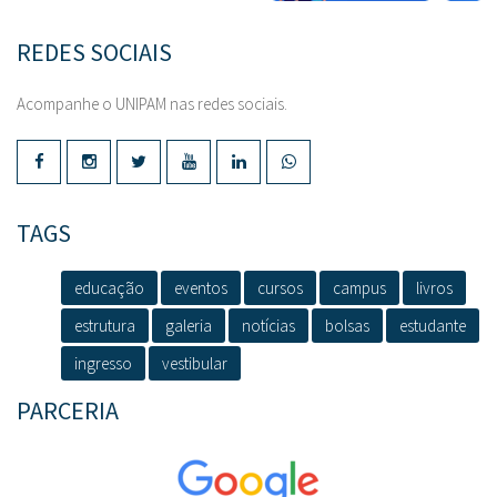
REDES SOCIAIS
Acompanhe o UNIPAM nas redes sociais.
TAGS
educação
eventos
cursos
campus
livros
estrutura
galeria
notícias
bolsas
estudante
ingresso
vestibular
PARCERIA