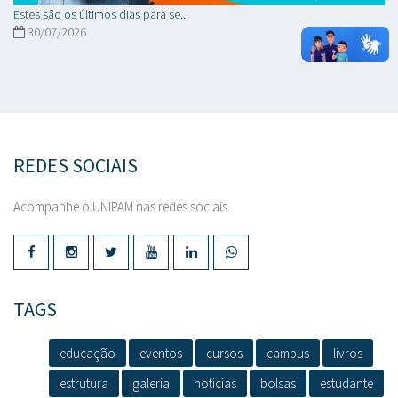
Estes são os últimos dias para se...
30/07/2026
REDES SOCIAIS
Acompanhe o UNIPAM nas redes sociais.
TAGS
educação
eventos
cursos
campus
livros
estrutura
galeria
notícias
bolsas
estudante