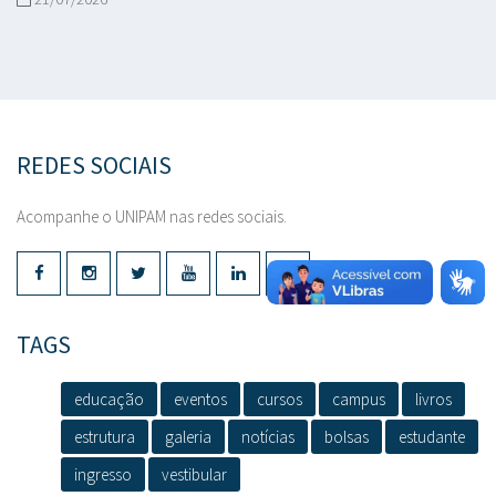
REDES SOCIAIS
Acompanhe o UNIPAM nas redes sociais.
TAGS
educação
eventos
cursos
campus
livros
estrutura
galeria
notícias
bolsas
estudante
ingresso
vestibular