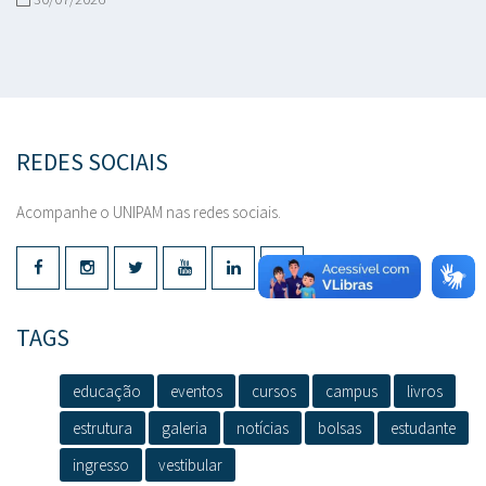
REDES SOCIAIS
Acompanhe o UNIPAM nas redes sociais.
TAGS
educação
eventos
cursos
campus
livros
estrutura
galeria
notícias
bolsas
estudante
ingresso
vestibular