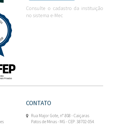
Consulte o cadastro da instituição
no sistema e-Mec
CONTATO
Rua Major Gote, n° 808 - Caiçaras
tes
Patos de Minas - MG - CEP: 38702-054.