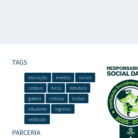
TAGS
educação
eventos
cursos
campus
livros
estrutura
galeria
notícias
bolsas
estudante
ingresso
vestibular
PARCERIA