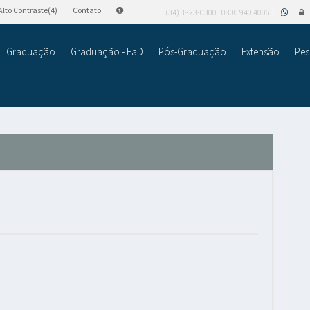
Alto Contraste(4)
Contato
(34) 3823-0300 | 0800 940 4006
L
Graduação
Graduação - EaD
Pós-Graduação
Extensão
Pes