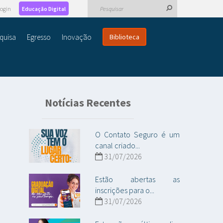
ogin
Educação Digital
quisa
Egresso
Inovação
Biblioteca
Notícias Recentes
O Contato Seguro é um
canal criado...
31/07/2026
Estão abertas as
inscrições para o...
31/07/2026