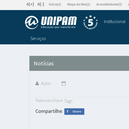
A[+]
A[-]
Início(1)
Mapa do Site(2)
Acessibilidade(3)
Institucional
Serviços
Notícias
Autor:
Palavras-chave:
Tags:
Compartilhe: