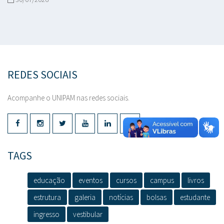
REDES SOCIAIS
Acompanhe o UNIPAM nas redes sociais.
TAGS
educação
eventos
cursos
campus
livros
estrutura
galeria
notícias
bolsas
estudante
ingresso
vestibular