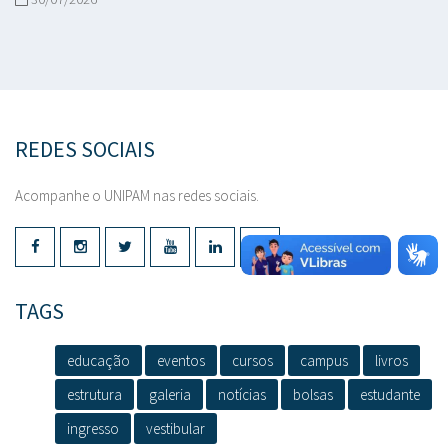
REDES SOCIAIS
Acompanhe o UNIPAM nas redes sociais.
TAGS
educação
eventos
cursos
campus
livros
estrutura
galeria
notícias
bolsas
estudante
ingresso
vestibular