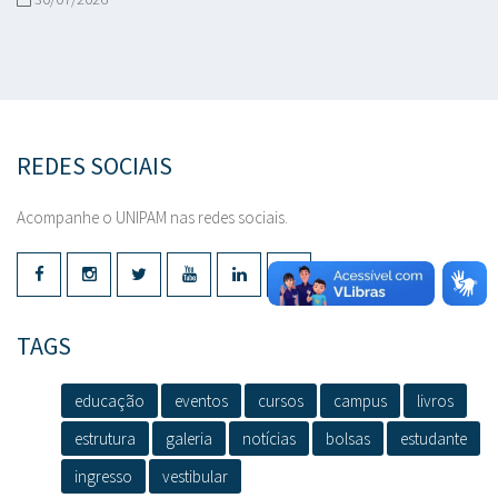
REDES SOCIAIS
Acompanhe o UNIPAM nas redes sociais.
TAGS
educação
eventos
cursos
campus
livros
estrutura
galeria
notícias
bolsas
estudante
ingresso
vestibular