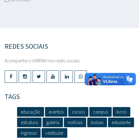
REDES SOCIAIS
Acompanhe o UNIPAM nas redes sociais.
TAGS
educação
eventos
cursos
campus
livros
estrutura
galeria
notícias
bolsas
estudante
ingresso
vestibular