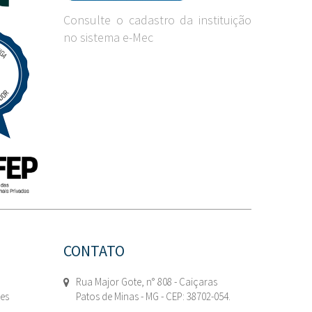
Consulte o cadastro da instituição
no sistema e-Mec
CONTATO
Rua Major Gote, n° 808 - Caiçaras
tes
Patos de Minas - MG - CEP: 38702-054.