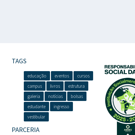
TAGS
educação
eventos
cursos
campus
livros
estrutura
galeria
notícias
bolsas
estudante
ingresso
vestibular
PARCERIA