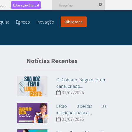
ogin
Educação Digital
quisa
Egresso
Inovação
Biblioteca
Notícias Recentes
O Contato Seguro é um
canal criado...
31/07/2026
Estão abertas as
inscrições para o...
31/07/2026