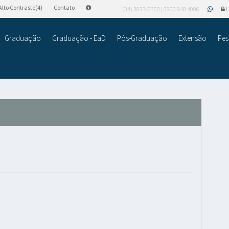
Alto Contraste(4)
Contato
(34) 3823-0300 | 0800 940 4006
L
Graduação
Graduação - EaD
Pós-Graduação
Extensão
Pes