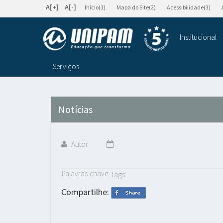
A[+]
A[-]
Início(1)
Mapa do Site(2)
Acessibilidade(3)
Institucional
Serviços
Notícias
Autor:
Palavras-chave:
Tags:
Compartilhe: