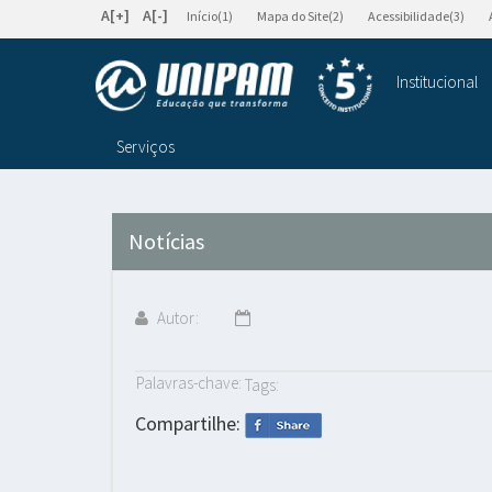
A[+]
A[-]
Início(1)
Mapa do Site(2)
Acessibilidade(3)
Institucional
Serviços
Notícias
Autor:
Palavras-chave:
Tags:
Compartilhe: