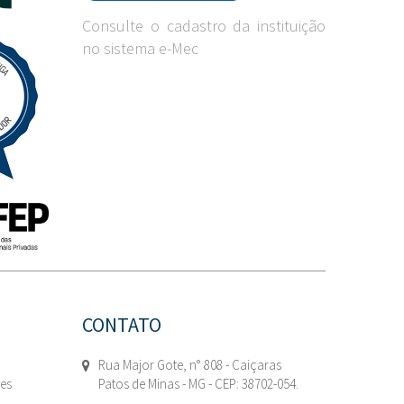
Consulte o cadastro da instituição
no sistema e-Mec
CONTATO
Rua Major Gote, n° 808 - Caiçaras
tes
Patos de Minas - MG - CEP: 38702-054.