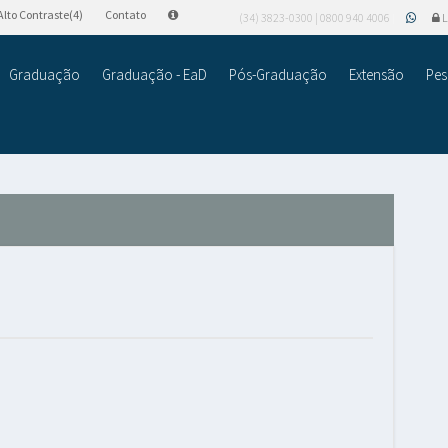
Alto Contraste(4)
Contato
(34) 3823-0300 | 0800 940 4006
L
Graduação
Graduação - EaD
Pós-Graduação
Extensão
Pes