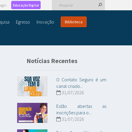
ogin
Educação Digital
quisa
Egresso
Inovação
Biblioteca
Notícias Recentes
O Contato Seguro é um
canal criado...
31/07/2026
Estão abertas as
inscrições para o...
31/07/2026