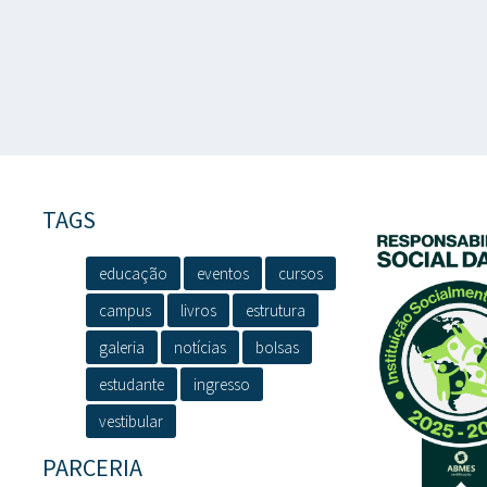
TAGS
educação
eventos
cursos
campus
livros
estrutura
galeria
notícias
bolsas
estudante
ingresso
vestibular
PARCERIA