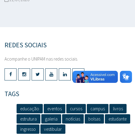
REDES SOCIAIS
Acompanhe o UNIPAM nas redes sociais.
TAGS
educação
eventos
cursos
campus
livros
estrutura
galeria
notícias
bolsas
estudante
ingresso
vestibular