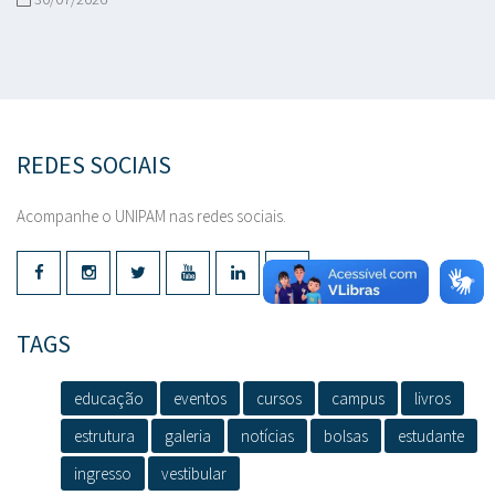
REDES SOCIAIS
Acompanhe o UNIPAM nas redes sociais.
TAGS
educação
eventos
cursos
campus
livros
estrutura
galeria
notícias
bolsas
estudante
ingresso
vestibular