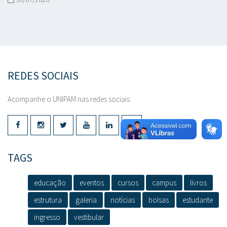
REDES SOCIAIS
Acompanhe o UNIPAM nas redes sociais.
TAGS
educação
eventos
cursos
campus
livros
estrutura
galeria
notícias
bolsas
estudante
ingresso
vestibular