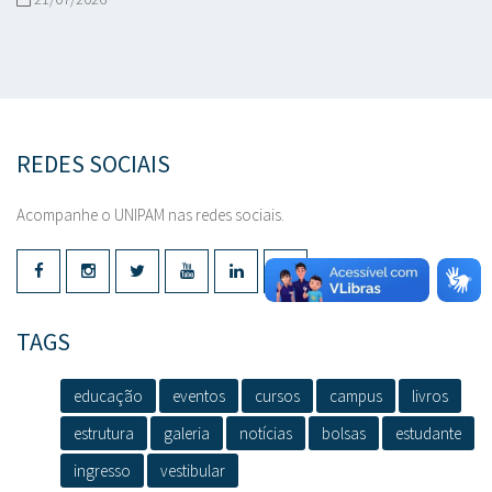
REDES SOCIAIS
Acompanhe o UNIPAM nas redes sociais.
TAGS
educação
eventos
cursos
campus
livros
estrutura
galeria
notícias
bolsas
estudante
ingresso
vestibular