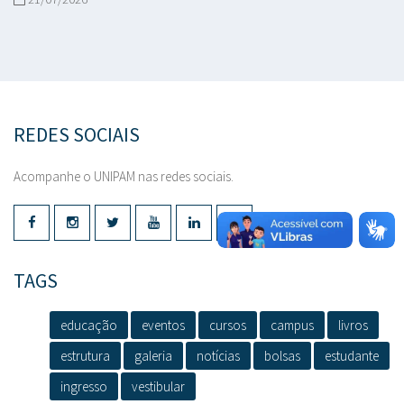
REDES SOCIAIS
Acompanhe o UNIPAM nas redes sociais.
TAGS
educação
eventos
cursos
campus
livros
estrutura
galeria
notícias
bolsas
estudante
ingresso
vestibular