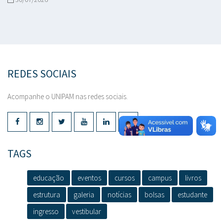
REDES SOCIAIS
Acompanhe o UNIPAM nas redes sociais.
TAGS
educação
eventos
cursos
campus
livros
estrutura
galeria
notícias
bolsas
estudante
ingresso
vestibular