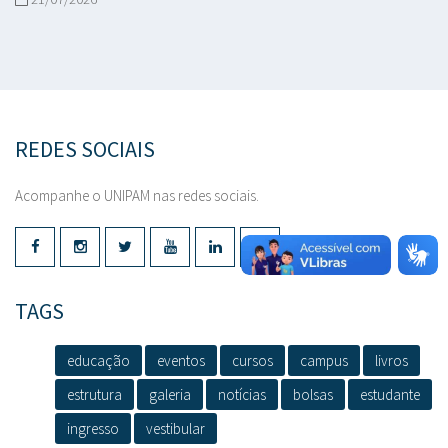
REDES SOCIAIS
Acompanhe o UNIPAM nas redes sociais.
TAGS
educação
eventos
cursos
campus
livros
estrutura
galeria
notícias
bolsas
estudante
ingresso
vestibular