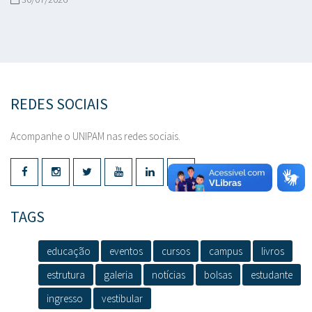
REDES SOCIAIS
Acompanhe o UNIPAM nas redes sociais.
TAGS
educação
eventos
cursos
campus
livros
estrutura
galeria
notícias
bolsas
estudante
ingresso
vestibular