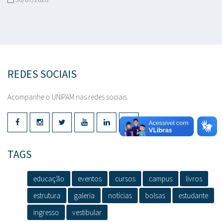
REDES SOCIAIS
Acompanhe o UNIPAM nas redes sociais.
TAGS
educação
eventos
cursos
campus
livros
estrutura
galeria
notícias
bolsas
estudante
ingresso
vestibular