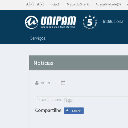
A[+]
A[-]
Início(1)
Mapa do Site(2)
Acessibilidade(3)
Institucional
Serviços
Notícias
Autor:
Palavras-chave:
Tags:
Compartilhe: