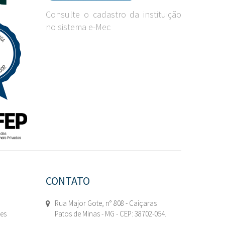
Consulte o cadastro da instituição
no sistema e-Mec
CONTATO
Rua Major Gote, n° 808 - Caiçaras
tes
Patos de Minas - MG - CEP: 38702-054.