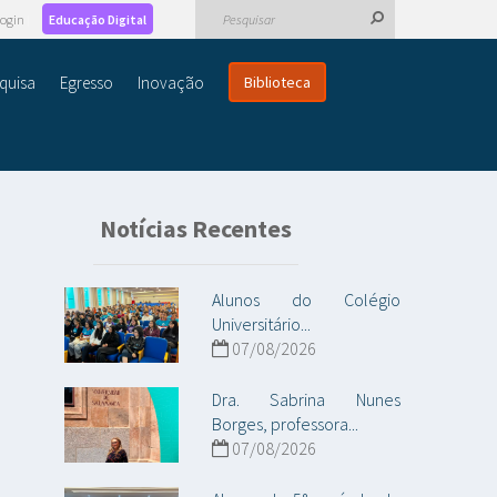
ogin
Educação Digital
quisa
Egresso
Inovação
Biblioteca
Notícias Recentes
Alunos do Colégio
Universitário...
07/08/2026
Dra. Sabrina Nunes
Borges, professora...
07/08/2026