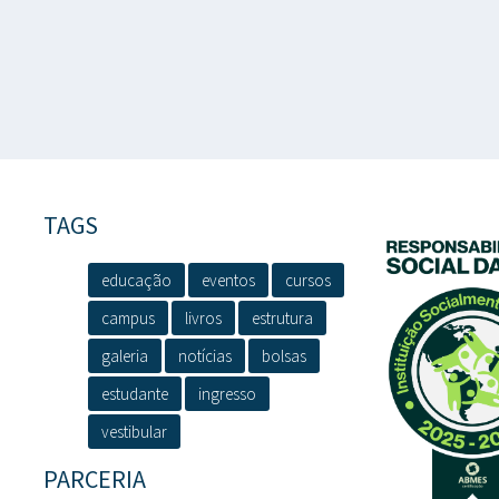
TAGS
educação
eventos
cursos
campus
livros
estrutura
galeria
notícias
bolsas
estudante
ingresso
vestibular
PARCERIA