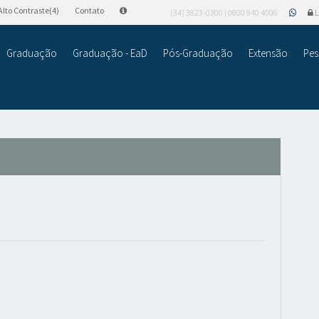
Alto Contraste(4)
Contato
(34) 3823-0300 | 0800 940 4006
L
Graduação
Graduação - EaD
Pós-Graduação
Extensão
Pes