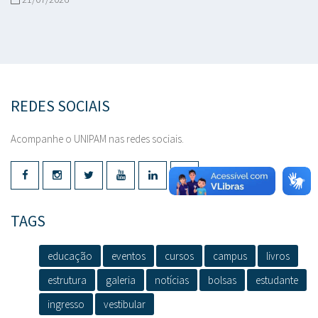
REDES SOCIAIS
Acompanhe o UNIPAM nas redes sociais.
TAGS
educação
eventos
cursos
campus
livros
estrutura
galeria
notícias
bolsas
estudante
ingresso
vestibular