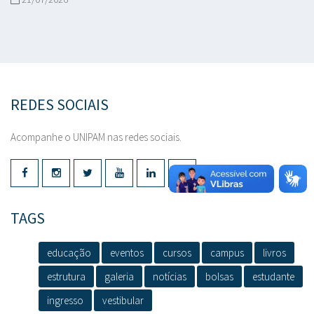
REDES SOCIAIS
Acompanhe o UNIPAM nas redes sociais.
TAGS
educação
eventos
cursos
campus
livros
estrutura
galeria
notícias
bolsas
estudante
ingresso
vestibular