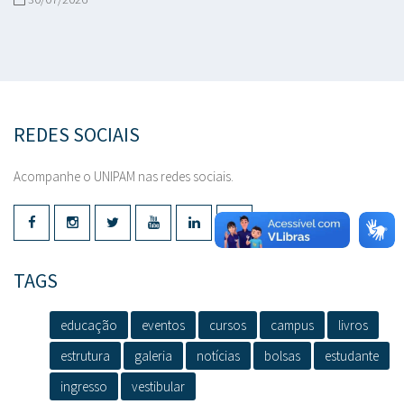
REDES SOCIAIS
Acompanhe o UNIPAM nas redes sociais.
TAGS
educação
eventos
cursos
campus
livros
estrutura
galeria
notícias
bolsas
estudante
ingresso
vestibular