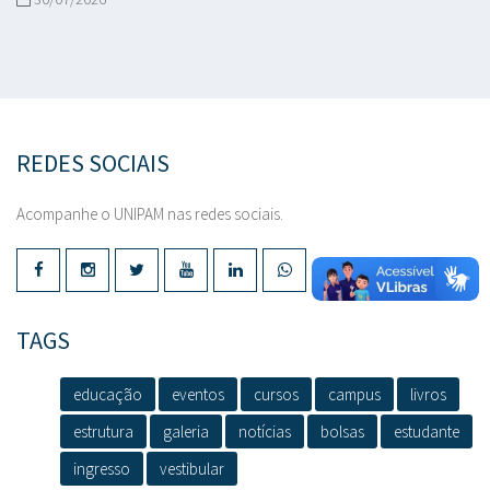
REDES SOCIAIS
Acompanhe o UNIPAM nas redes sociais.
TAGS
educação
eventos
cursos
campus
livros
estrutura
galeria
notícias
bolsas
estudante
ingresso
vestibular