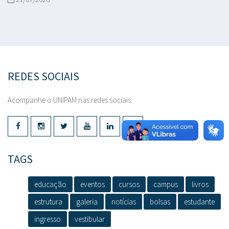
REDES SOCIAIS
Acompanhe o UNIPAM nas redes sociais.
TAGS
educação
eventos
cursos
campus
livros
estrutura
galeria
notícias
bolsas
estudante
ingresso
vestibular