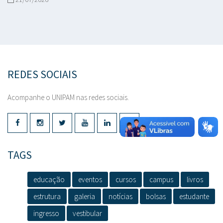
REDES SOCIAIS
Acompanhe o UNIPAM nas redes sociais.
TAGS
educação
eventos
cursos
campus
livros
estrutura
galeria
notícias
bolsas
estudante
ingresso
vestibular