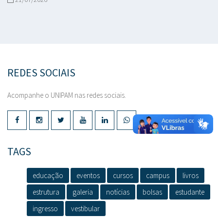
REDES SOCIAIS
Acompanhe o UNIPAM nas redes sociais.
TAGS
educação
eventos
cursos
campus
livros
estrutura
galeria
notícias
bolsas
estudante
ingresso
vestibular