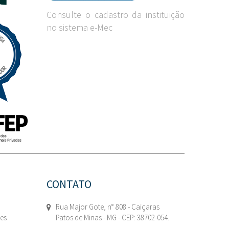
Consulte o cadastro da instituição
no sistema e-Mec
CONTATO
Rua Major Gote, n° 808 - Caiçaras
tes
Patos de Minas - MG - CEP: 38702-054.