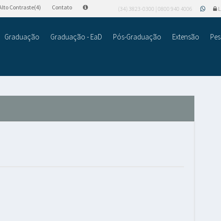
Alto Contraste(4)
Contato
(34) 3823-0300 | 0800 940 4006
L
Graduação
Graduação - EaD
Pós-Graduação
Extensão
Pes