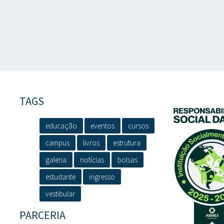
TAGS
educação
eventos
cursos
campus
livros
estrutura
galeria
notícias
bolsas
estudante
ingresso
vestibular
PARCERIA