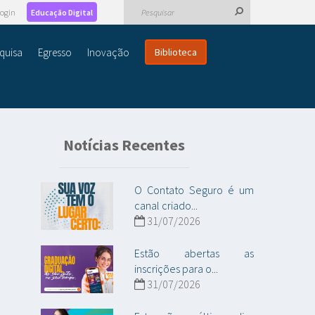
ogin
Educação Digital
quisa
Egresso
Inovação
Biblioteca
Notícias Recentes
O Contato Seguro é um
canal criado...
31/07/2026
Estão abertas as
inscrições para o...
31/07/2026