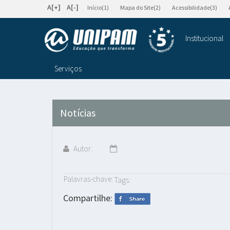
A[+]
A[-]
Início(1)
Mapa do Site(2)
Acessibilidade(3)
Institucional
Serviços
Notícias
Autor:
Palavras-chave:
Tags:
Compartilhe: