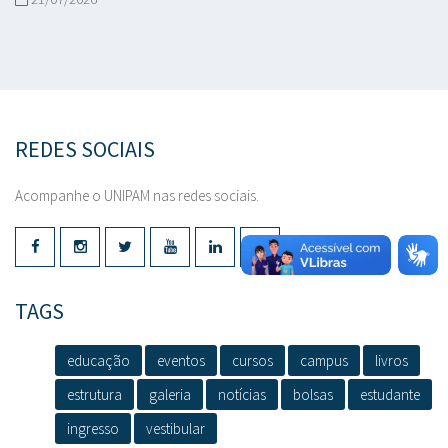
REDES SOCIAIS
Acompanhe o UNIPAM nas redes sociais.
TAGS
educação
eventos
cursos
campus
livros
estrutura
galeria
notícias
bolsas
estudante
ingresso
vestibular