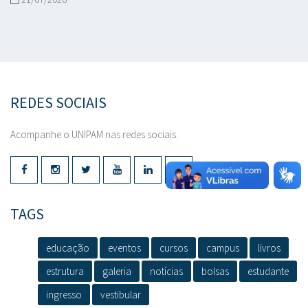
REDES SOCIAIS
Acompanhe o UNIPAM nas redes sociais.
TAGS
educação
eventos
cursos
campus
livros
estrutura
galeria
notícias
bolsas
estudante
ingresso
vestibular