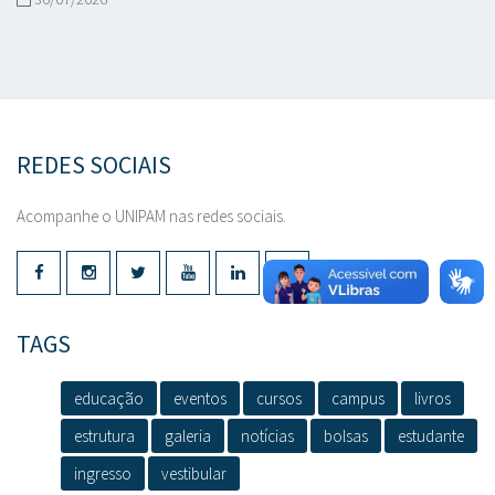
REDES SOCIAIS
Acompanhe o UNIPAM nas redes sociais.
TAGS
educação
eventos
cursos
campus
livros
estrutura
galeria
notícias
bolsas
estudante
ingresso
vestibular