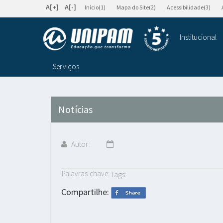
A[+]
A[-]
Início(1)
Mapa do Site(2)
Acessibilidade(3)
Institucional
Serviços
Notícias
Autor:
Palavras-chave:
Tags:
Compartilhe: