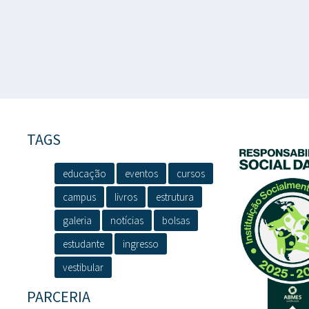
TAGS
educação
eventos
cursos
campus
livros
estrutura
galeria
notícias
bolsas
estudante
ingresso
vestibular
PARCERIA