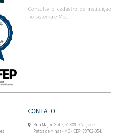
Consulte o cadastro da instituição
no sistema e-Mec
CONTATO
Rua Major Gote, n° 808 - Caiçaras
tes
Patos de Minas - MG - CEP: 38702-054.