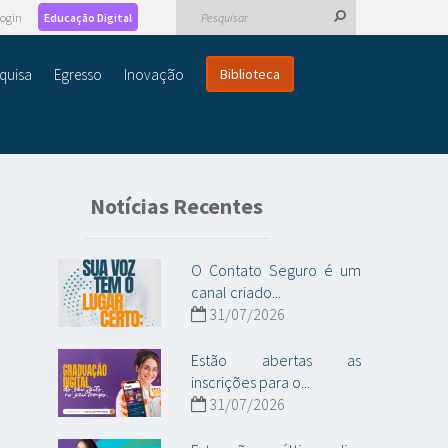
ogin
Educação Digital
quisa
Egresso
Inovação
Biblioteca
Notícias Recentes
O Contato Seguro é um
canal criado...
31/07/2026
Estão abertas as
inscrições para o...
31/07/2026