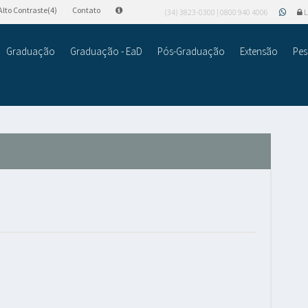
Alto Contraste(4)
Contato
(34) 3823-0300 | 0800 940 4006
L
Graduação
Graduação - EaD
Pós-Graduação
Extensão
Pes