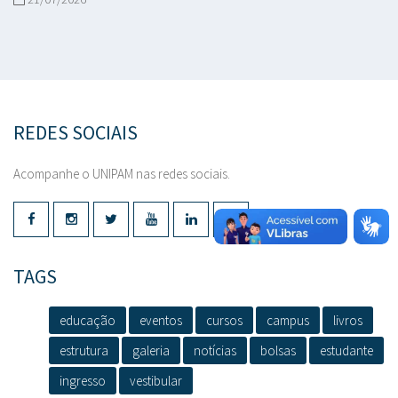
REDES SOCIAIS
Acompanhe o UNIPAM nas redes sociais.
TAGS
educação
eventos
cursos
campus
livros
estrutura
galeria
notícias
bolsas
estudante
ingresso
vestibular