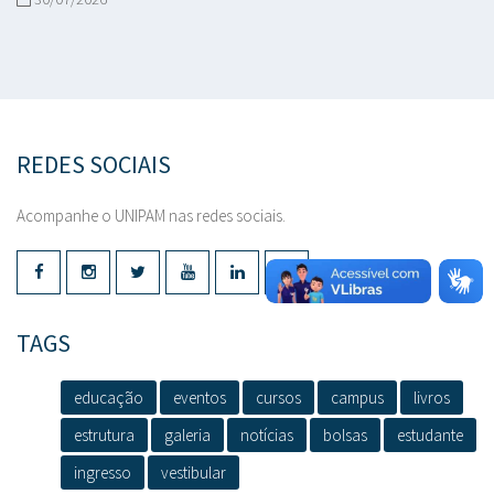
REDES SOCIAIS
Acompanhe o UNIPAM nas redes sociais.
TAGS
educação
eventos
cursos
campus
livros
estrutura
galeria
notícias
bolsas
estudante
ingresso
vestibular