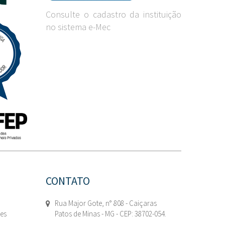
Consulte o cadastro da instituição
no sistema e-Mec
CONTATO
Rua Major Gote, n° 808 - Caiçaras
tes
Patos de Minas - MG - CEP: 38702-054.