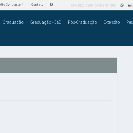
Alto Contraste(4)
Contato
(34) 3823-0300 | 0800 940 4006
L
Graduação
Graduação - EaD
Pós-Graduação
Extensão
Pes