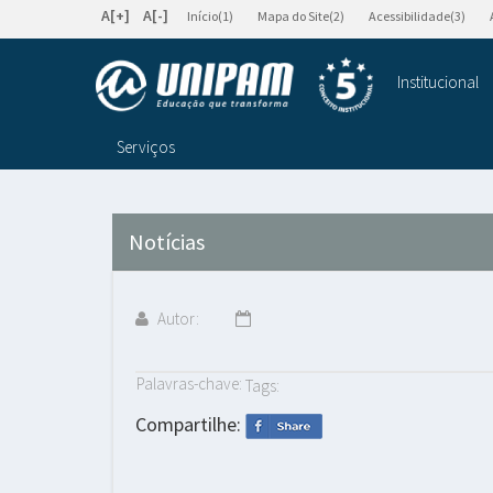
A[+]
A[-]
Início(1)
Mapa do Site(2)
Acessibilidade(3)
Institucional
Serviços
Notícias
Autor:
Palavras-chave:
Tags:
Compartilhe: