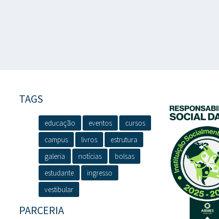
TAGS
educação
eventos
cursos
campus
livros
estrutura
galeria
notícias
bolsas
estudante
ingresso
vestibular
PARCERIA