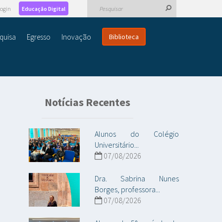
ogin
Educação Digital
quisa
Egresso
Inovação
Biblioteca
Notícias Recentes
Alunos do Colégio
Universitário...
07/08/2026
Dra. Sabrina Nunes
Borges, professora...
07/08/2026