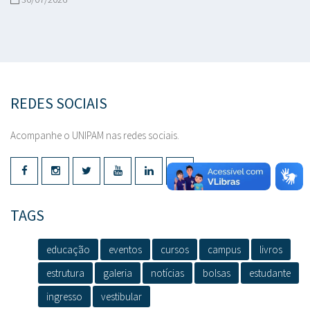
REDES SOCIAIS
Acompanhe o UNIPAM nas redes sociais.
TAGS
educação
eventos
cursos
campus
livros
estrutura
galeria
notícias
bolsas
estudante
ingresso
vestibular