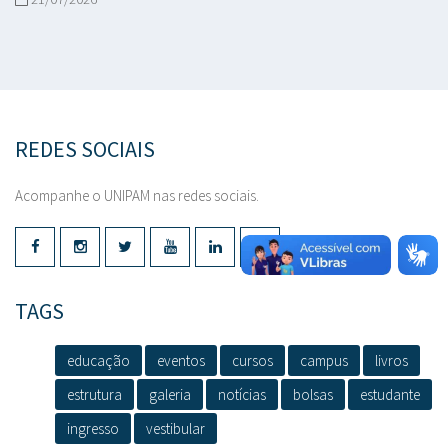
REDES SOCIAIS
Acompanhe o UNIPAM nas redes sociais.
TAGS
educação
eventos
cursos
campus
livros
estrutura
galeria
notícias
bolsas
estudante
ingresso
vestibular